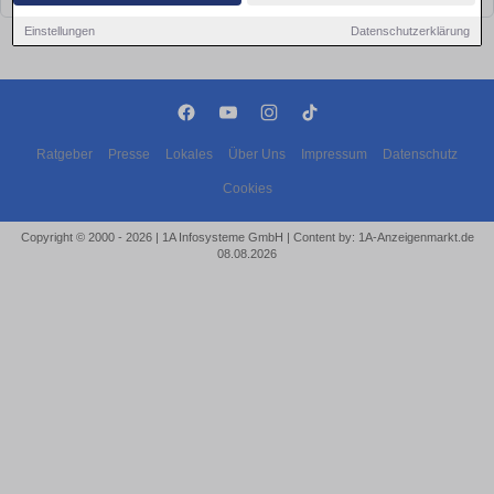
Einstellungen
Datenschutzerklärung
Ratgeber
Presse
Lokales
Über Uns
Impressum
Datenschutz
Cookies
Copyright © 2000 - 2026 | 1A Infosysteme GmbH | Content by: 1A-Anzeigenmarkt.de
08.08.2026