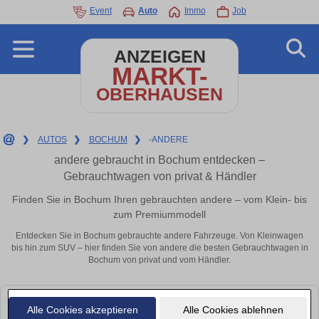
Event
Auto
Immo
Job
ANZEIGEN
MARKT-
OBERHAUSEN
❯
AUTOS
❯
BOCHUM
❯
-ANDERE
andere gebraucht in Bochum entdecken –
Gebrauchtwagen von privat & Händler
Finden Sie in Bochum Ihren gebrauchten andere – vom Klein- bis
zum Premiummodell
Entdecken Sie in Bochum gebrauchte andere Fahrzeuge. Von Kleinwagen
bis hin zum SUV – hier finden Sie von andere die besten Gebrauchtwagen in
Bochum von privat und vom Händler.
Leider konnten wir derzeit keine passenden Autos finden. Schauen Sie
Alle Cookies akzeptieren
Alle Cookies ablehnen
bald wieder vorbei!