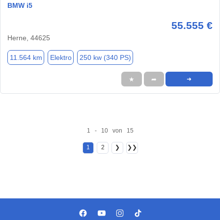
BMW i5
55.555 €
Herne, 44625
11.564 km
Elektro
250 kw (340 PS)
★
➦
➜
1 - 10 von 15
1
2
❯
❯❯