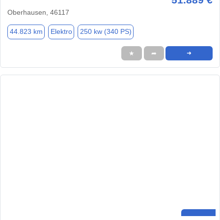
Oberhausen, 46117
44.823 km
Elektro
250 kw (340 PS)
★
➦
➜