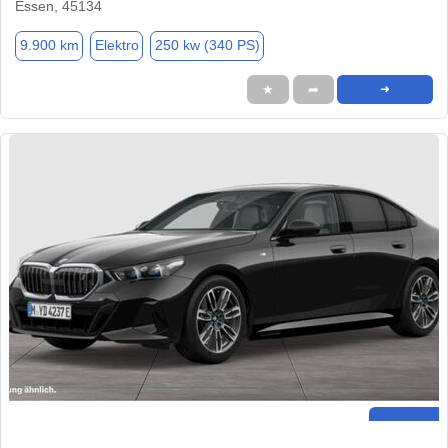
Essen, 45134
9.900 km
Elektro
250 kw (340 PS)
★
➦
➜