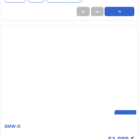
★
➦
➜
BMW i5
51.889 €