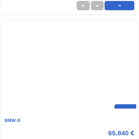
★
➦
➜
BMW i5
65.840 €