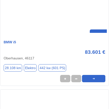
BMW i5
83.601 €
Oberhausen, 46117
28.108 km
Elektro
442 kw (601 PS)
★
➦
➜