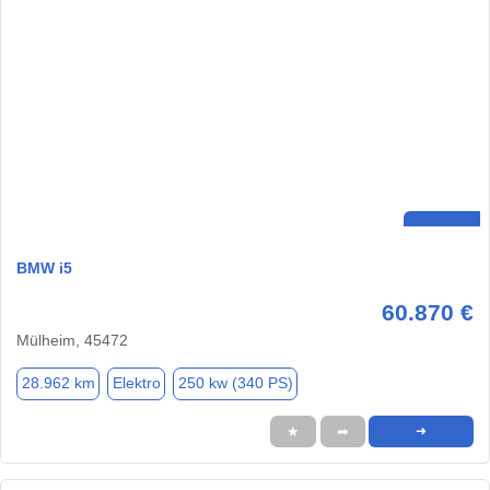
BMW i5
60.870 €
Mülheim, 45472
28.962 km
Elektro
250 kw (340 PS)
★
➦
➜