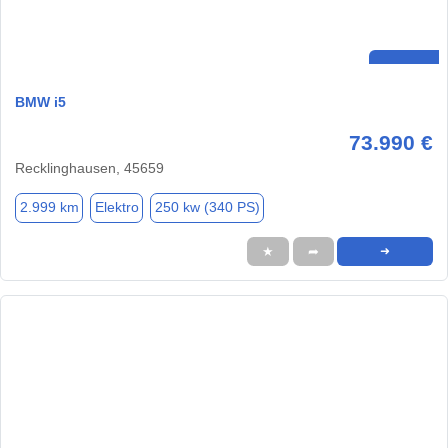
BMW i5
73.990 €
Recklinghausen, 45659
2.999 km
Elektro
250 kw (340 PS)
★
➦
➜