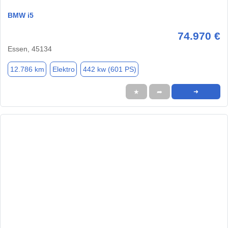
BMW i5
74.970 €
Essen, 45134
12.786 km
Elektro
442 kw (601 PS)
★
➦
➜