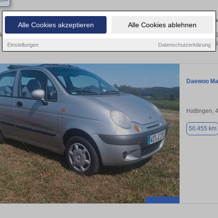
um
Finden Sie in Bochum Ihren gebrauchten Daewoo – 
Alle Cookies akzeptieren
Alle Cookies ablehnen
ken Sie in Bochum gebrauchte Daewoo Fahrzeuge. Von Kleinwagen bis hin zum S
Bochum von privat und vom Hä
Einstellungen
Datenschutzerklärung
Daewoo Ma
Hattingen, 
50.455 km