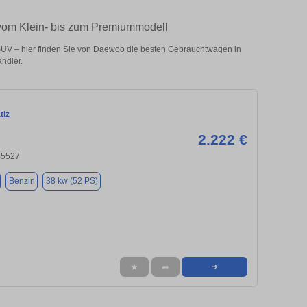
vom Klein- bis zum Premiummodell
UV – hier finden Sie von Daewoo die besten Gebrauchtwagen in
ndler.
tiz
2.222 €
45527
Benzin
38 kw (52 PS)
★
➦
➜