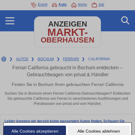
Event
Auto
Immo
Job
ANZEIGEN
MARKT-
OBERHAUSEN
❯
AUTOS
❯
BOCHUM
❯
FERRARI
❯
CALIFORNIA
Ferrari California gebraucht in Bochum entdecken –
Gebrauchtwagen von privat & Händler
Finden Sie in Bochum Ihren gebrauchten Ferrari California
Suchen Sie in Bochum einen Ferrari California Gebrauchtwagen? Entdecken
Sie gebrauchte California von Ferrari in verschiedenen Ausführungen und
Preisklassen von privat und vom Händler.
Leider konnten wir derzeit keine passenden Autos finden. Schauen Sie
bald wieder vorbei!
Alle Cookies akzeptieren
Alle Cookies ablehnen