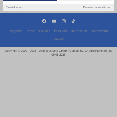
Einstellungen
Datenschutzerklärung
Ratgeber
Presse
Lokales
Über Uns
Impressum
Datenschutz
Cookies
Copyright © 2000 - 2026 | 1A Infosysteme GmbH | Content by: 1A-Anzeigenmarkt.de
09.08.2026