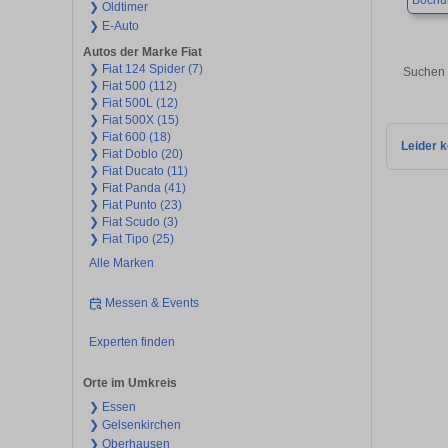
Boch
❯ Oldtimer
❯ E-Auto
Autos der Marke Fiat
❯ Fiat 124 Spider (7)
Suchen 
❯ Fiat 500 (112)
❯ Fiat 500L (12)
❯ Fiat 500X (15)
❯ Fiat 600 (18)
Leider k
❯ Fiat Doblo (20)
❯ Fiat Ducato (11)
❯ Fiat Panda (41)
❯ Fiat Punto (23)
❯ Fiat Scudo (3)
❯ Fiat Tipo (25)
Alle Marken
Messen & Events
Experten finden
Orte im Umkreis
❯ Essen
❯ Gelsenkirchen
❯ Oberhausen