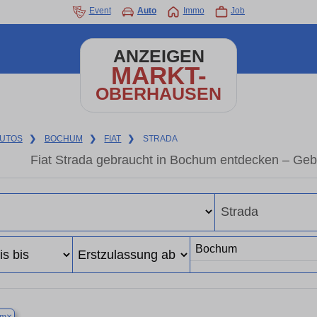
Event
Auto
Immo
Job
ANZEIGEN
MARKT-
OBERHAUSEN
UTOS
❯
BOCHUM
❯
FIAT
❯
STRADA
Fiat Strada gebraucht in Bochum entdecken – Geb
×