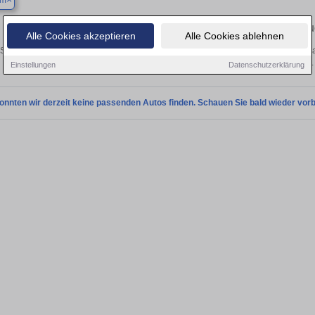
um
Finden Sie in Bochum Ihren gebrau
Alle Cookies akzeptieren
Alle Cookies ablehnen
Sie in Bochum einen Fiat Strada Gebrauchtwagen? Entdecken Sie gebrauchte Stra
privat und vom Händler.
Einstellungen
Datenschutzerklärung
onnten wir derzeit keine passenden Autos finden. Schauen Sie bald wieder vorb