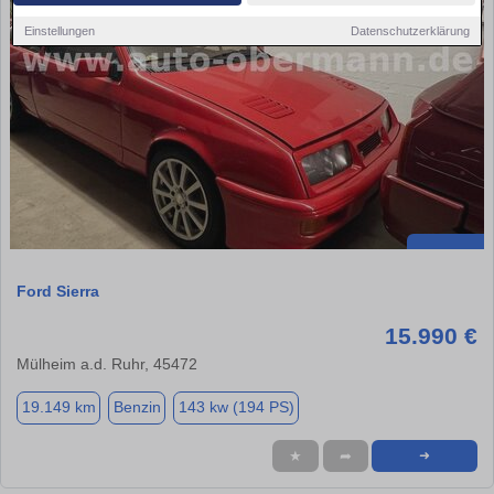
Einstellungen
Datenschutzerklärung
Ford Sierra
15.990 €
Mülheim a.d. Ruhr, 45472
19.149 km
Benzin
143 kw (194 PS)
★
➦
➜