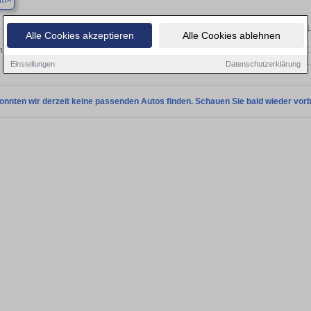
um
Finden Sie in Bochum Ihren gebra
Alle Cookies akzeptieren
Alle Cookies ablehnen
 Sie in Bochum einen Lexus RZ Gebrauchtwagen? Entdecken Sie gebrauchte RZ v
privat und vom Händler.
Einstellungen
Datenschutzerklärung
onnten wir derzeit keine passenden Autos finden. Schauen Sie bald wieder vorb