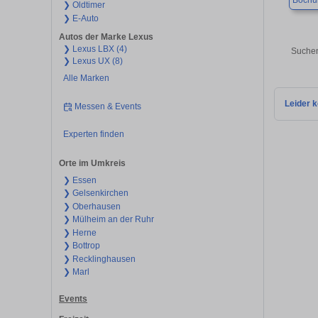
Boch
❯ Oldtimer
❯ E-Auto
Autos der Marke Lexus
❯ Lexus LBX (4)
Suchen
❯ Lexus UX (8)
Alle Marken
Leider k
Messen & Events
Experten finden
Orte im Umkreis
❯ Essen
❯ Gelsenkirchen
❯ Oberhausen
❯ Mülheim an der Ruhr
❯ Herne
❯ Bottrop
❯ Recklinghausen
❯ Marl
Events