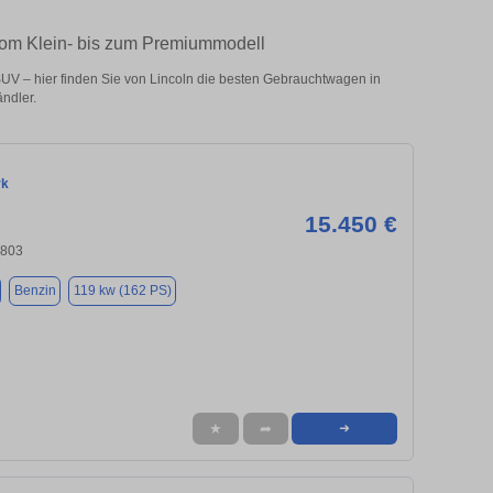
vom Klein- bis zum Premiummodell
V – hier finden Sie von Lincoln die besten Gebrauchtwagen in
ndler.
rk
15.450 €
4803
Benzin
119 kw (162 PS)
★
➦
➜