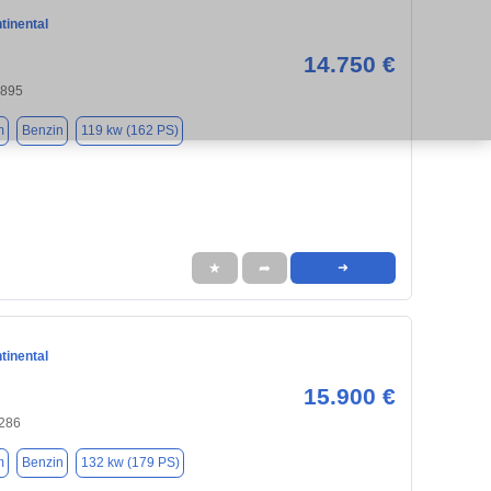
tinental
14.750 €
4895
m
Benzin
119 kw (162 PS)
★
➦
➜
tinental
15.900 €
6286
m
Benzin
132 kw (179 PS)