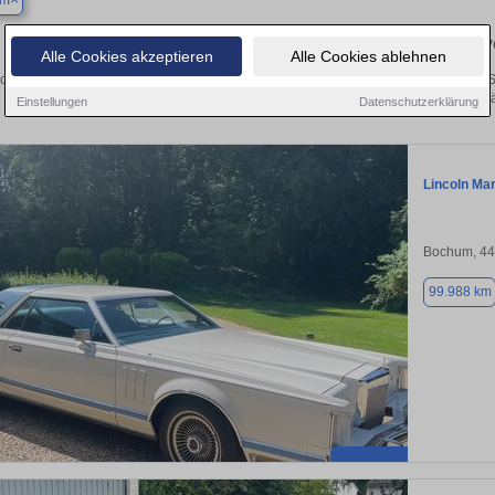
um
Finden Sie in Bochum Ihren gebrauchten Lincoln – 
Alle Cookies akzeptieren
Alle Cookies ablehnen
cken Sie in Bochum gebrauchte Lincoln Fahrzeuge. Von Kleinwagen bis hin zum SU
Bochum von privat und vom Hä
Einstellungen
Datenschutzerklärung
Lincoln Ma
Bochum, 4
99.988 km