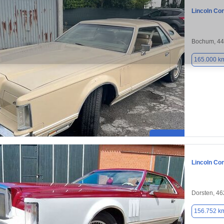
Lincoln Con
Bochum, 4
165.000 k
Lincoln Con
Dorsten, 4
156.752 k