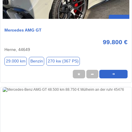
Mercedes AMG GT
99.800 €
Herne, 44649
29.000 km
Benzin
270 kw (367 PS)
★
➦
➜