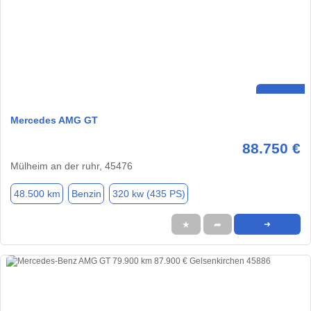
Mercedes AMG GT
88.750 €
Mülheim an der ruhr, 45476
48.500 km
Benzin
320 kw (435 PS)
★
➦
➜