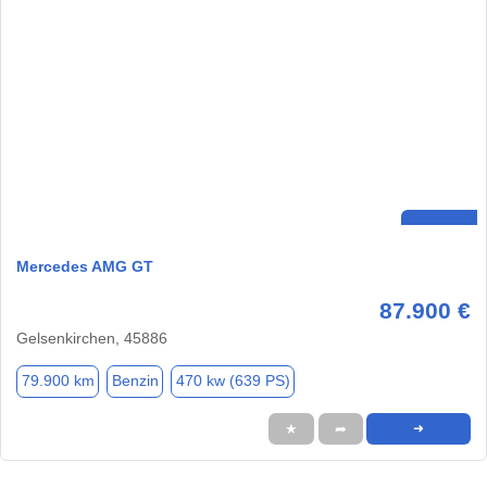
Mercedes AMG GT
87.900 €
Gelsenkirchen, 45886
79.900 km
Benzin
470 kw (639 PS)
★
➦
➜