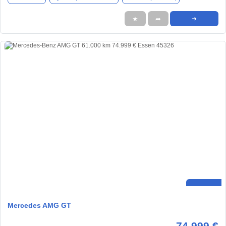
★
➦
➜
Mercedes AMG GT
74.999 €