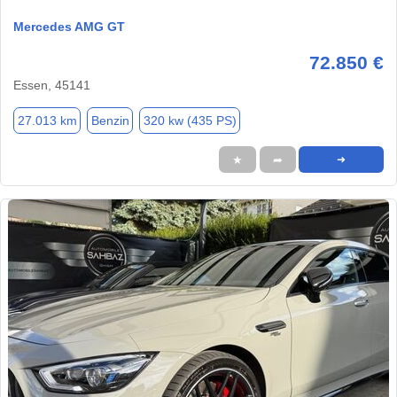
Mercedes AMG GT
72.850 €
Essen, 45141
27.013 km
Benzin
320 kw (435 PS)
★
➦
➜