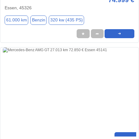
Essen, 45326
61.000 km
Benzin
320 kw (435 PS)
★
➦
➜