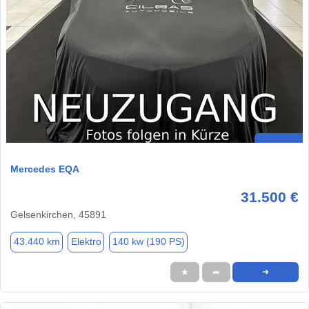
Mercedes EQA
31.500 €
Gelsenkirchen, 45891
43.440 km
Elektro
140 kw (190 PS)
★
➦
➜