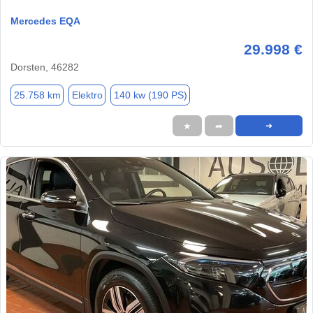
Mercedes EQA
29.998 €
Dorsten, 46282
25.758 km
Elektro
140 kw (190 PS)
★
➦
➜