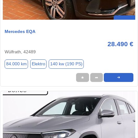
Mercedes EQA
28.490 €
Wülfrath, 42489
84.000 km
Elektro
140 kw (190 PS)
★
➦
➜