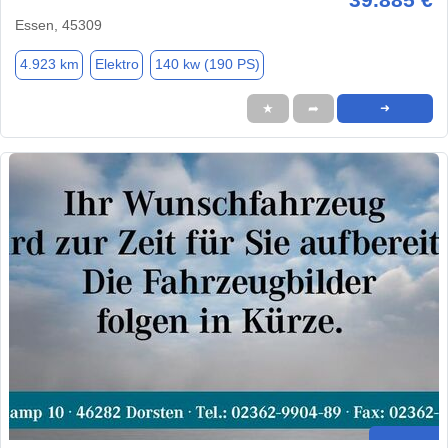
Essen, 45309
4.923 km
Elektro
140 kw (190 PS)
★
➦
➜