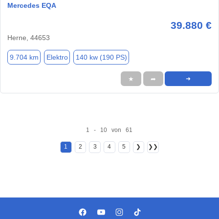
Mercedes EQA
39.880 €
Herne, 44653
9.704 km
Elektro
140 kw (190 PS)
★
➦
➜
1 - 10 von 61
1
2
3
4
5
❯
❯❯