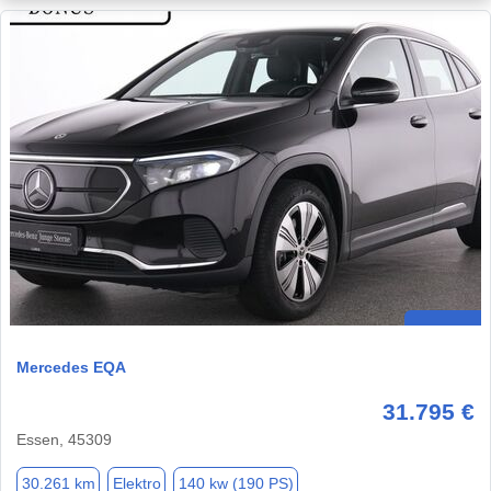
Mercedes EQA
31.795 €
Essen, 45309
30.261 km
Elektro
140 kw (190 PS)