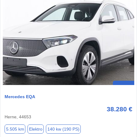
Mercedes EQA
38.280 €
Herne, 44653
5.505 km
Elektro
140 kw (190 PS)