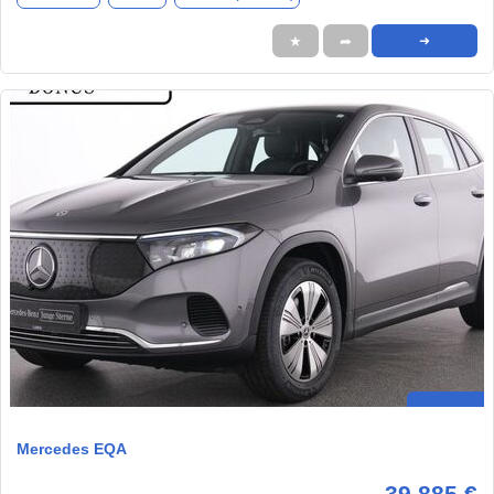
★
➦
➜
Mercedes EQA
39.885 €