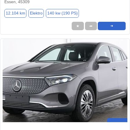
Essen, 45309
12.104 km
Elektro
140 kw (190 PS)
★
➦
➜