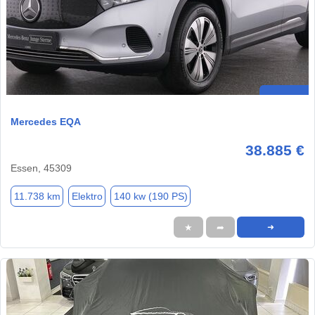
Mercedes EQA
38.885 €
Essen, 45309
11.738 km
Elektro
140 kw (190 PS)
★
➦
➜