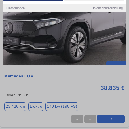
Einstellungen
Datenschutzerklärung
Mercedes EQA
38.835 €
Essen, 45309
23.426 km
Elektro
140 kw (190 PS)
★
➦
➜