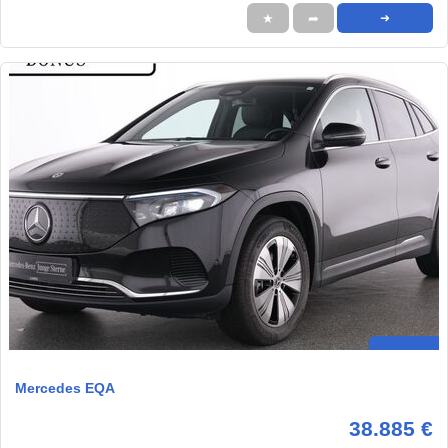
★
➦
➜
Mercedes EQA
38.885 €