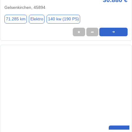
Gelsenkirchen, 45894
71.285 km
Elektro
140 kw (190 PS)
★
➦
➜