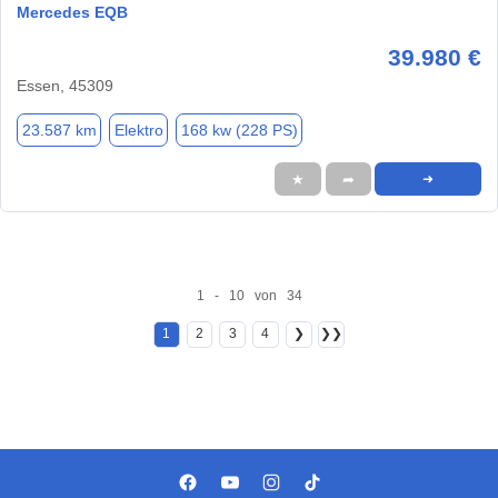
Mercedes EQB
39.980 €
Essen, 45309
23.587 km
Elektro
168 kw (228 PS)
★
➦
➜
1 - 10 von 34
1
2
3
4
❯
❯❯