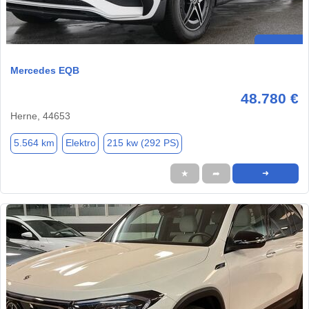
Mercedes EQB
48.780 €
Herne, 44653
5.564 km
Elektro
215 kw (292 PS)
★
➦
➜