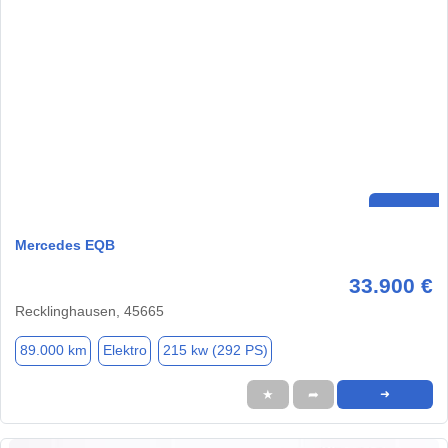
Mercedes EQB
33.900 €
Recklinghausen, 45665
89.000 km
Elektro
215 kw (292 PS)
★
➦
➜