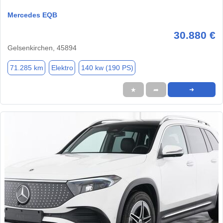
Mercedes EQB
30.880 €
Gelsenkirchen, 45894
71.285 km
Elektro
140 kw (190 PS)
★
➦
➜