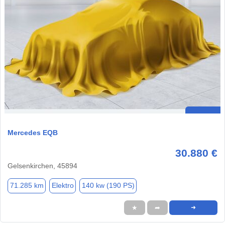
Mercedes EQB
30.880 €
Gelsenkirchen, 45894
71.285 km
Elektro
140 kw (190 PS)
★
➦
➜