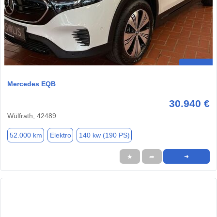
Mercedes EQB
30.940 €
Wülfrath, 42489
52.000 km
Elektro
140 kw (190 PS)
★
➦
➜