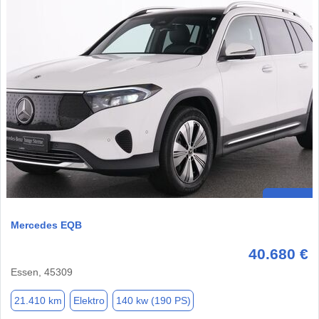
Mercedes EQB
40.680 €
Essen, 45309
21.410 km
Elektro
140 kw (190 PS)