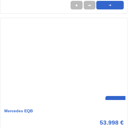
★
➦
➜
Mercedes EQB
53.998 €