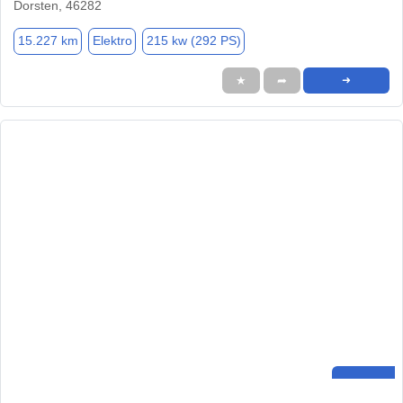
Dorsten, 46282
15.227 km
Elektro
215 kw (292 PS)
★
➦
➜