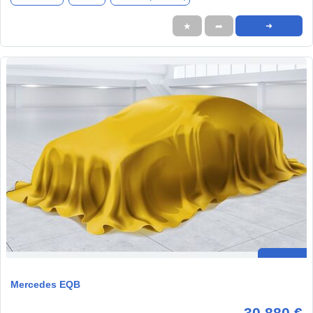
★
➦
➜
Mercedes EQB
30.880 €