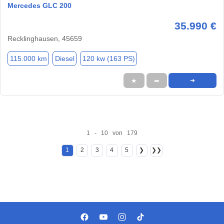
Mercedes GLC 200
35.990 €
Recklinghausen, 45659
115.000 km
Diesel
120 kw (163 PS)
★
➦
➜
1 - 10 von 179
1
2
3
4
5
❯
❯❯