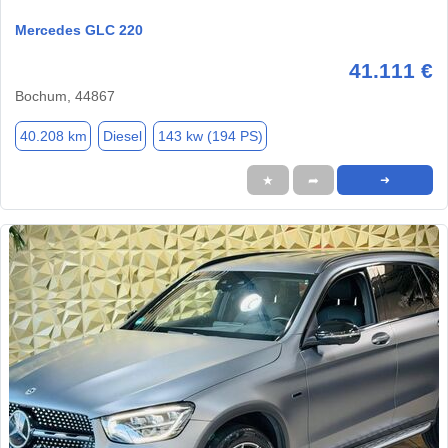
Mercedes GLC 220
41.111 €
Bochum, 44867
40.208 km
Diesel
143 kw (194 PS)
★
➦
➜