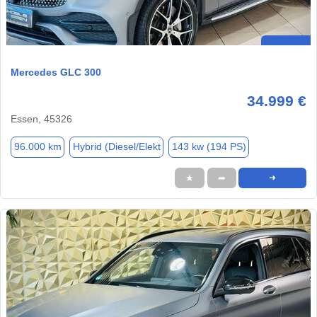
Mercedes GLC 300
34.999 €
Essen, 45326
96.000 km
Hybrid (Diesel/Elekt
143 kw (194 PS)
★
➦
➜