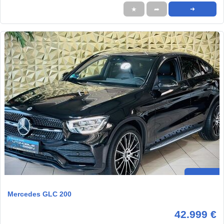
★
➦
➜
Mercedes GLC 200
42.999 €