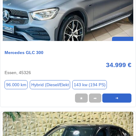
Mercedes GLC 300
34.999 €
Essen, 45326
96.000 km
Hybrid (Diesel/Elekt
143 kw (194 PS)
★
➦
➜