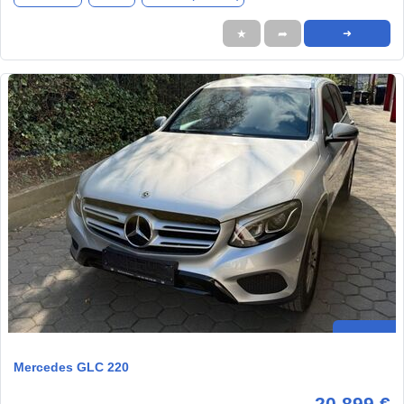
★
➦
➜
Mercedes GLC 220
20.899 €