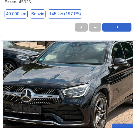
Essen, 45326
40.000 km
Benzin
145 kw (197 PS)
★
➦
➜