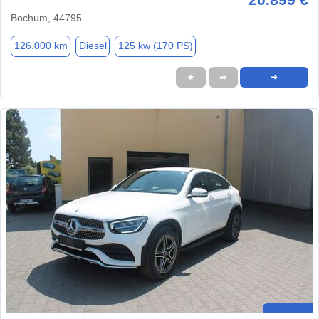
Bochum, 44795
126.000 km
Diesel
125 kw (170 PS)
★
➦
➜