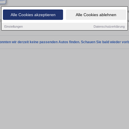
um
Finden Sie in Bochum Ihren gebraucht
Alle Cookies akzeptieren
Alle Cookies ablehnen
Sie in Bochum einen Mercedes S-Klasse Gebrauchtwagen? Entdecken Sie gebrau
Preisklassen von privat und vom
Einstellungen
Datenschutzerklärung
onnten wir derzeit keine passenden Autos finden. Schauen Sie bald wieder vorb