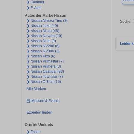
Boch
❯ Oldtimer
❯ E-Auto
Autos der Marke Nissan
❯ Nissan Almera Tino (3)
Suchen S
❯ Nissan Juke (49)
❯ Nissan Micra (48)
❯ Nissan Navara (10)
❯ Nissan Note (9)
Leider k
❯ Nissan NV200 (6)
❯ Nissan NV300 (3)
❯ Nissan Pixo (6)
❯ Nissan Primastar (7)
❯ Nissan Primera (3)
❯ Nissan Qashqai (83)
❯ Nissan Townstar (7)
❯ Nissan X-Trail (16)
Alle Marken
Messen & Events
Experten finden
Orte im Umkreis
❯ Essen