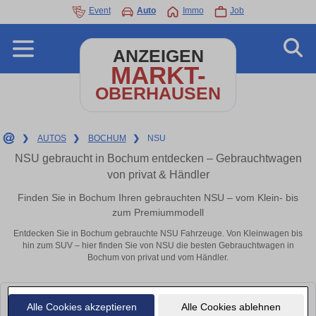
Event
Auto
Immo
Job
ANZEIGEN
MARKT-
OBERHAUSEN
❯
AUTOS
❯
BOCHUM
❯
NSU
NSU gebraucht in Bochum entdecken – Gebrauchtwagen
von privat & Händler
Finden Sie in Bochum Ihren gebrauchten NSU – vom Klein- bis
zum Premiummodell
Entdecken Sie in Bochum gebrauchte NSU Fahrzeuge. Von Kleinwagen bis
hin zum SUV – hier finden Sie von NSU die besten Gebrauchtwagen in
Bochum von privat und vom Händler.
Leider konnten wir derzeit keine passenden Autos finden. Schauen Sie
Alle Cookies akzeptieren
Alle Cookies ablehnen
bald wieder vorbei!