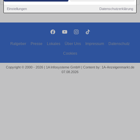
Einstellungen
Datenschutzerklärung
Ratgeber
Presse
Lokales
Über Uns
Impressum
Datenschutz
Cookies
Copyright © 2000 - 2026 | 1A Infosysteme GmbH | Content by: 1A-Anzeigenmarkt.de
07.08.2026