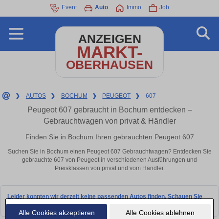
Event
Auto
Immo
Job
ANZEIGEN
MARKT-
OBERHAUSEN
❯
AUTOS
❯
BOCHUM
❯
PEUGEOT
❯
607
Peugeot 607 gebraucht in Bochum entdecken –
Gebrauchtwagen von privat & Händler
Finden Sie in Bochum Ihren gebrauchten Peugeot 607
Suchen Sie in Bochum einen Peugeot 607 Gebrauchtwagen? Entdecken Sie
gebrauchte 607 von Peugeot in verschiedenen Ausführungen und
Preisklassen von privat und vom Händler.
Leider konnten wir derzeit keine passenden Autos finden. Schauen Sie
bald wieder vorbei!
Alle Cookies akzeptieren
Alle Cookies ablehnen