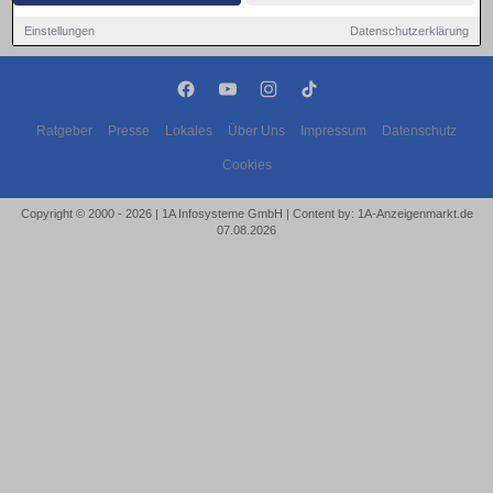
Einstellungen
Datenschutzerklärung
Ratgeber
Presse
Lokales
Über Uns
Impressum
Datenschutz
Cookies
Copyright © 2000 - 2026 | 1A Infosysteme GmbH | Content by: 1A-Anzeigenmarkt.de
07.08.2026