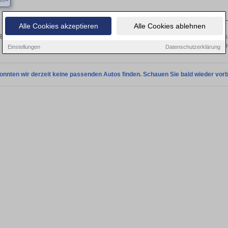
um
Finden Sie in Bochum Ihren gebrauchten Studebaker 
Alle Cookies akzeptieren
Alle Cookies ablehnen
Entdecken Sie in Bochum gebrauchte Studebaker Fahrzeuge. Von Kleinwagen bis h
Gebrauchtwagen in Bochum von privat u
Einstellungen
Datenschutzerklärung
onnten wir derzeit keine passenden Autos finden. Schauen Sie bald wieder vorb