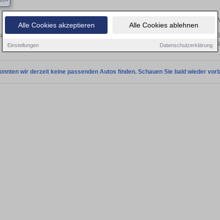
um
Finden Sie in Bochum Ihren gebrauchten Wartburg –
Alle Cookies akzeptieren
Alle Cookies ablehnen
en Sie in Bochum gebrauchte Wartburg Fahrzeuge. Von Kleinwagen bis hin zum S
Bochum von privat und vom Hä
Einstellungen
Datenschutzerklärung
onnten wir derzeit keine passenden Autos finden. Schauen Sie bald wieder vorb