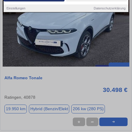
Einstellungen
Datenschutzerklärung
Alfa Romeo Tonale
30.498 €
Ratingen, 40878
19.950 km
Hybrid (Benzin/Elekt
206 kw (280 PS)
★
➦
➜