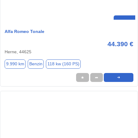
Alfa Romeo Tonale
44.390 €
Herne, 44625
9.990 km
Benzin
118 kw (160 PS)
★
➦
➜