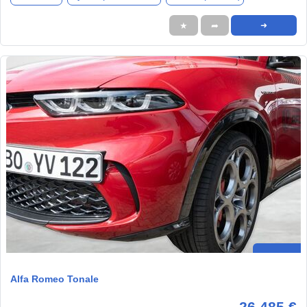
★
➦
➜
Alfa Romeo Tonale
26.485 €