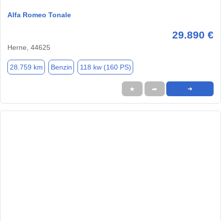
Alfa Romeo Tonale
29.890 €
Herne, 44625
28.759 km
Benzin
118 kw (160 PS)
★
➦
➜