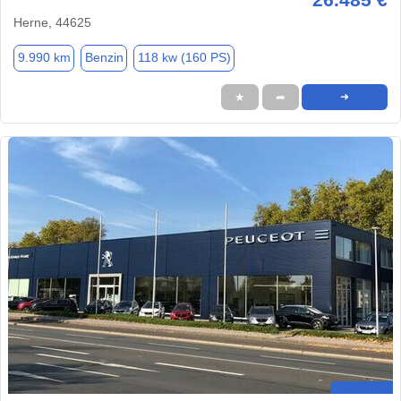
Herne, 44625
9.990 km
Benzin
118 kw (160 PS)
★
➦
➜