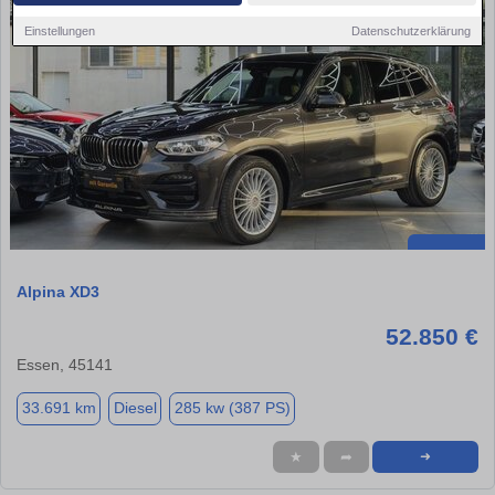
Einstellungen
Datenschutzerklärung
Alpina XD3
52.850 €
Essen, 45141
33.691 km
Diesel
285 kw (387 PS)
★
➦
➜