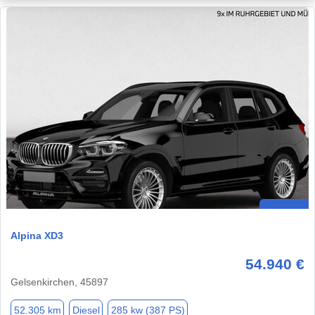
Alpina XD3
54.940 €
Gelsenkirchen, 45897
52.305 km
Diesel
285 kw (387 PS)