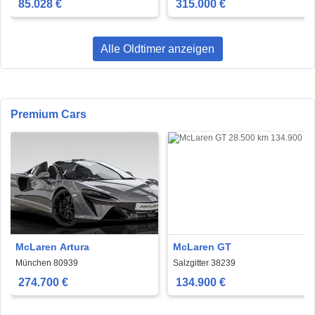
85.028 €
315.000 €
Alle Oldtimer anzeigen
Premium Cars
McLaren Artura
McLaren GT
München 80939
Salzgitter 38239
274.700 €
134.900 €