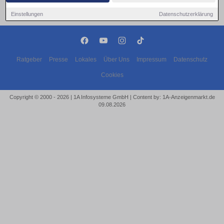
Einstellungen
Datenschutzerklärung
Ratgeber
Presse
Lokales
Über Uns
Impressum
Datenschutz
Cookies
Copyright © 2000 - 2026 | 1A Infosysteme GmbH | Content by: 1A-Anzeigenmarkt.de
09.08.2026