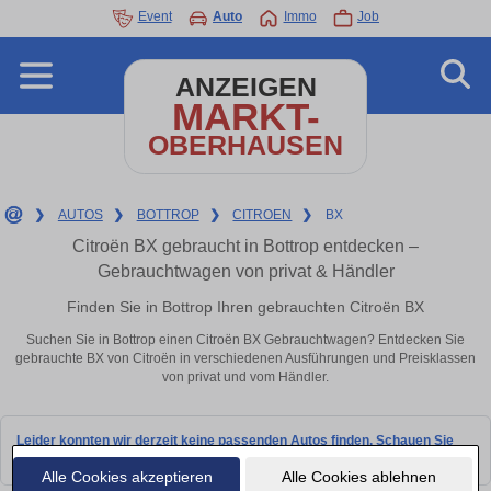
Event
Auto
Immo
Job
ANZEIGEN
MARKT-
OBERHAUSEN
❯
AUTOS
❯
BOTTROP
❯
CITROEN
❯
BX
Citroën BX gebraucht in Bottrop entdecken –
Gebrauchtwagen von privat & Händler
Finden Sie in Bottrop Ihren gebrauchten Citroën BX
Suchen Sie in Bottrop einen Citroën BX Gebrauchtwagen? Entdecken Sie
gebrauchte BX von Citroën in verschiedenen Ausführungen und Preisklassen
von privat und vom Händler.
Leider konnten wir derzeit keine passenden Autos finden. Schauen Sie
bald wieder vorbei!
Alle Cookies akzeptieren
Alle Cookies ablehnen