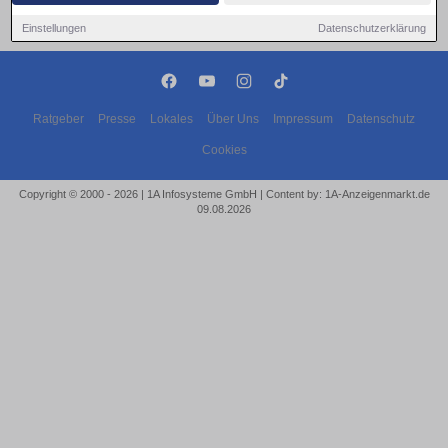
Einstellungen
Datenschutzerklärung
Ratgeber
Presse
Lokales
Über Uns
Impressum
Datenschutz
Cookies
Copyright © 2000 - 2026 | 1A Infosysteme GmbH | Content by: 1A-Anzeigenmarkt.de
09.08.2026