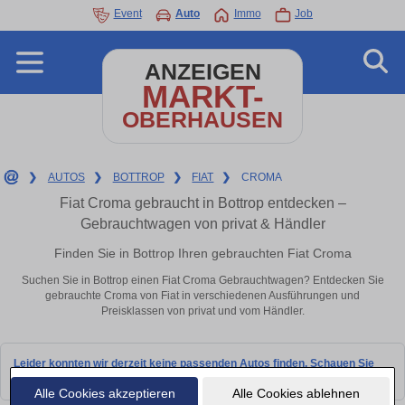
Event
Auto
Immo
Job
ANZEIGEN
MARKT-
OBERHAUSEN
❯
AUTOS
❯
BOTTROP
❯
FIAT
❯
CROMA
Fiat Croma gebraucht in Bottrop entdecken –
Gebrauchtwagen von privat & Händler
Finden Sie in Bottrop Ihren gebrauchten Fiat Croma
Suchen Sie in Bottrop einen Fiat Croma Gebrauchtwagen? Entdecken Sie
gebrauchte Croma von Fiat in verschiedenen Ausführungen und
Preisklassen von privat und vom Händler.
Leider konnten wir derzeit keine passenden Autos finden. Schauen Sie
bald wieder vorbei!
Alle Cookies akzeptieren
Alle Cookies ablehnen