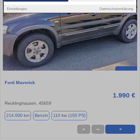
Einstellungen
Datenschutzerklärung
Ford Maverick
1.990 €
Recklinghausen, 45659
214.000 km
Benzin
110 kw (150 PS)
★
➦
➜