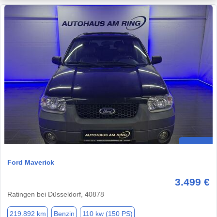
Ford Maverick
3.499 €
Ratingen bei Düsseldorf, 40878
219.892 km
Benzin
110 kw (150 PS)