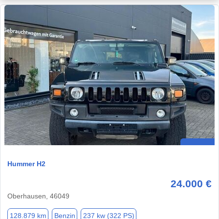
Hummer H2
24.000 €
Oberhausen, 46049
128.879 km
Benzin
237 kw (322 PS)