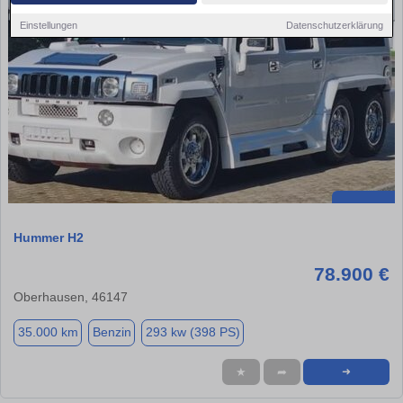
Einstellungen
Datenschutzerklärung
Hummer H2
78.900 €
Oberhausen, 46147
35.000 km
Benzin
293 kw (398 PS)
★
➦
➜