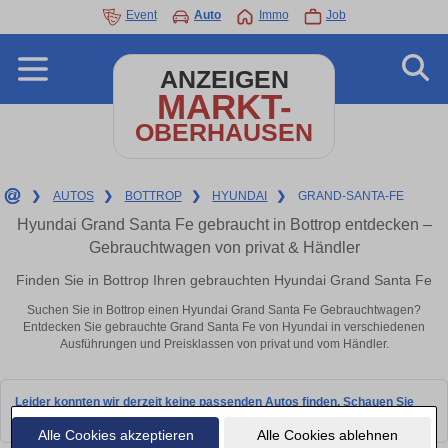
Event
Auto
Immo
Job
ANZEIGEN
MARKT-
OBERHAUSEN
❯
AUTOS
❯
BOTTROP
❯
HYUNDAI
❯
GRAND-SANTA-FE
Hyundai Grand Santa Fe gebraucht in Bottrop entdecken –
Gebrauchtwagen von privat & Händler
Finden Sie in Bottrop Ihren gebrauchten Hyundai Grand Santa Fe
Suchen Sie in Bottrop einen Hyundai Grand Santa Fe Gebrauchtwagen?
Entdecken Sie gebrauchte Grand Santa Fe von Hyundai in verschiedenen
Ausführungen und Preisklassen von privat und vom Händler.
Leider konnten wir derzeit keine passenden Autos finden. Schauen Sie
bald wieder vorbei!
Alle Cookies akzeptieren
Alle Cookies ablehnen