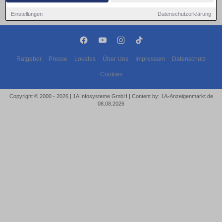
Einstellungen
Datenschutzerklärung
Ratgeber
Presse
Lokales
Über Uns
Impressum
Datenschutz
Cookies
Copyright © 2000 - 2026 | 1A Infosysteme GmbH | Content by: 1A-Anzeigenmarkt.de
08.08.2026