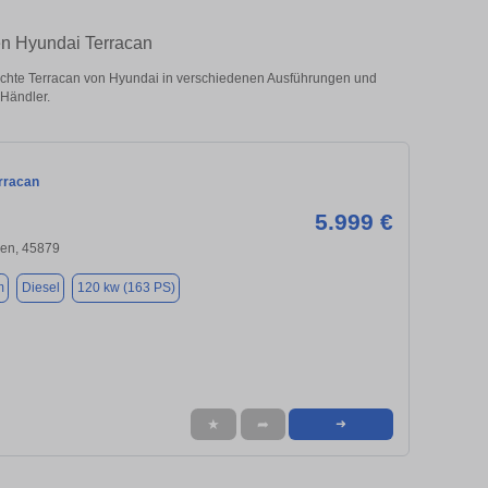
en Hyundai Terracan
chte Terracan von Hyundai in verschiedenen Ausführungen und
 Händler.
rracan
5.999 €
hen, 45879
m
Diesel
120 kw (163 PS)
★
➦
➜