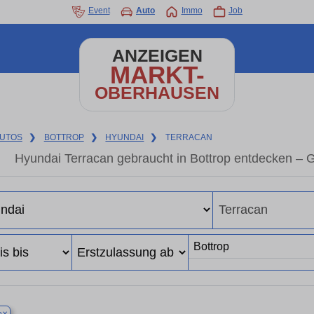
Event
Auto
Immo
Job
ANZEIGEN
MARKT-
OBERHAUSEN
UTOS
❯
BOTTROP
❯
HYUNDAI
❯
TERRACAN
Hyundai Terracan gebraucht in Bottrop entdecken – 
×