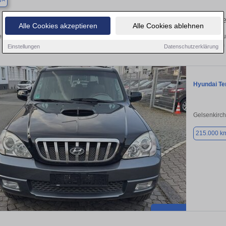
p
Finden Sie in Bottrop Ihren gebraucht
Alle Cookies akzeptieren
Alle Cookies ablehnen
n Sie in Bottrop einen Hyundai Terracan Gebrauchtwagen? Entdecken Sie gebrau
Preisklassen von privat und vom
Einstellungen
Datenschutzerklärung
Hyundai Te
Gelsenkirc
215.000 k