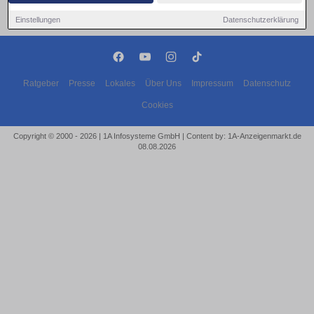
Einstellungen
Datenschutzerklärung
Ratgeber
Presse
Lokales
Über Uns
Impressum
Datenschutz
Cookies
Copyright © 2000 - 2026 | 1A Infosysteme GmbH | Content by: 1A-Anzeigenmarkt.de
08.08.2026