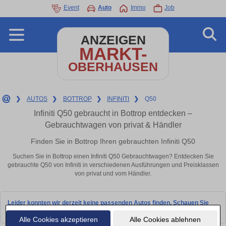
Event
Auto
Immo
Job
ANZEIGEN
MARKT-
OBERHAUSEN
❯
AUTOS
❯
BOTTROP
❯
INFINITI
❯
Q50
Infiniti Q50 gebraucht in Bottrop entdecken –
Gebrauchtwagen von privat & Händler
Finden Sie in Bottrop Ihren gebrauchten Infiniti Q50
Suchen Sie in Bottrop einen Infiniti Q50 Gebrauchtwagen? Entdecken Sie
gebrauchte Q50 von Infiniti in verschiedenen Ausführungen und Preisklassen
von privat und vom Händler.
Leider konnten wir derzeit keine passenden Autos finden. Schauen Sie
bald wieder vorbei!
Alle Cookies akzeptieren
Alle Cookies ablehnen