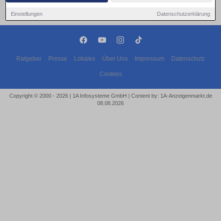
Einstellungen
Datenschutzerklärung
Ratgeber
Presse
Lokales
Über Uns
Impressum
Datenschutz
Cookies
Copyright © 2000 - 2026 | 1A Infosysteme GmbH | Content by: 1A-Anzeigenmarkt.de
08.08.2026