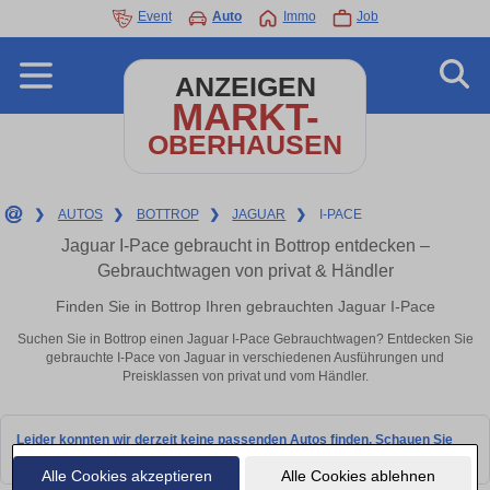
Event
Auto
Immo
Job
ANZEIGEN
MARKT-
OBERHAUSEN
❯
AUTOS
❯
BOTTROP
❯
JAGUAR
❯
I-PACE
Jaguar I-Pace gebraucht in Bottrop entdecken –
Gebrauchtwagen von privat & Händler
Finden Sie in Bottrop Ihren gebrauchten Jaguar I-Pace
Suchen Sie in Bottrop einen Jaguar I-Pace Gebrauchtwagen? Entdecken Sie
gebrauchte I-Pace von Jaguar in verschiedenen Ausführungen und
Preisklassen von privat und vom Händler.
Leider konnten wir derzeit keine passenden Autos finden. Schauen Sie
bald wieder vorbei!
Alle Cookies akzeptieren
Alle Cookies ablehnen