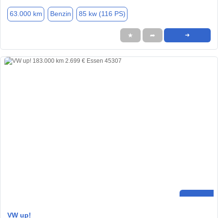
63.000 km
Benzin
85 kw (116 PS)
★
➦
➜
VW up!