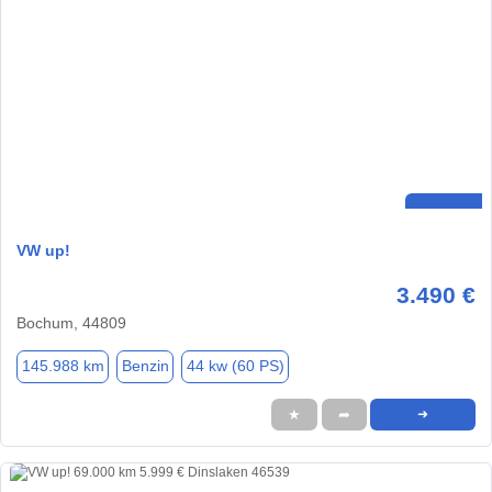
VW up!
3.490 €
Bochum, 44809
145.988 km
Benzin
44 kw (60 PS)
★
➦
➜