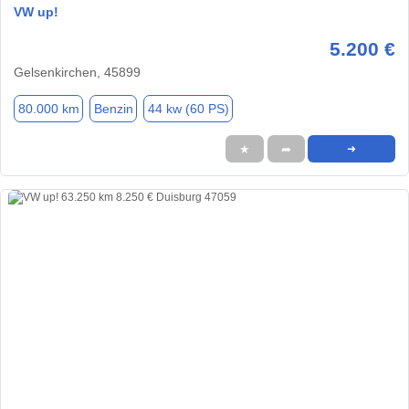
VW up!
5.200 €
Gelsenkirchen, 45899
80.000 km
Benzin
44 kw (60 PS)
★
➦
➜