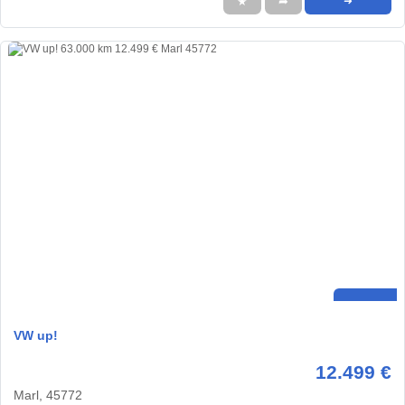
★
➦
➜
VW up!
12.499 €
Marl, 45772