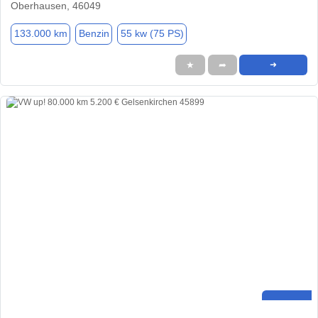
Oberhausen, 46049
133.000 km
Benzin
55 kw (75 PS)
★
➦
➜