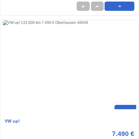
★
➦
➜
VW up!
7.490 €