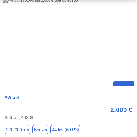
VW up!
2.000 €
Bottrop, 46238
220.000 km
Benzin
44 kw (60 PS)