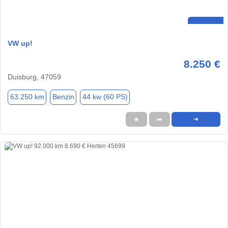
VW up!
8.250 €
Duisburg, 47059
63.250 km
Benzin
44 kw (60 PS)
★
➦
➜