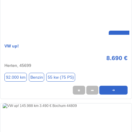
VW up!
8.690 €
Herten, 45699
92.000 km
Benzin
55 kw (75 PS)
★
➦
➜