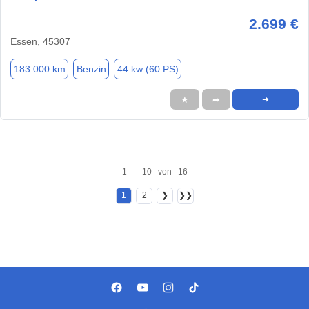
2.699 €
Essen, 45307
183.000 km
Benzin
44 kw (60 PS)
★
➦
➜
1 - 10 von 16
1
2
❯
❯❯