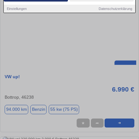
Einstellungen
Datenschutzerklärung
VW up!
6.990 €
Bottrop, 46238
94.000 km
Benzin
55 kw (75 PS)
★
➦
➜