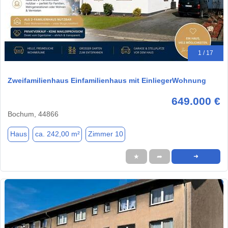
1 / 17
Zweifamilienhaus Einfamilienhaus mit EinliegerWohnung
649.000 €
Bochum, 44866
Haus
ca. 242,00 m²
Zimmer 10
★
➦
➜