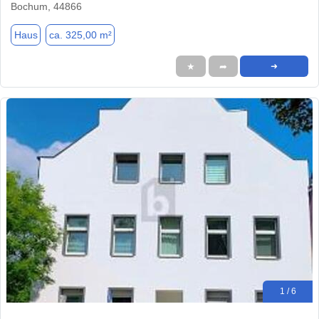
Bochum, 44866
Haus
ca. 325,00 m²
★
➦
➜
1 / 6