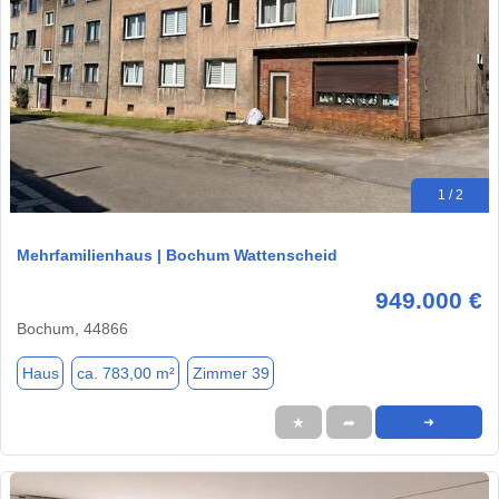
1 / 2
Mehrfamilienhaus | Bochum Wattenscheid
949.000 €
Bochum, 44866
Haus
ca. 783,00 m²
Zimmer 39
★
➦
➜