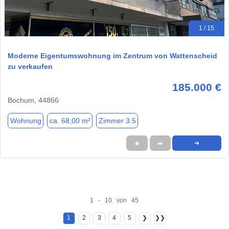
1 / 15
Moderne Eigentumswohnung im Zentrum von Wattenscheid
zu verkaufen
185.000 €
Bochum, 44866
Wohnung
ca. 68,00 m²
Zimmer 3.5
★
➦
➜
1 - 10 von 45
1
2
3
4
5
❯
❯❯