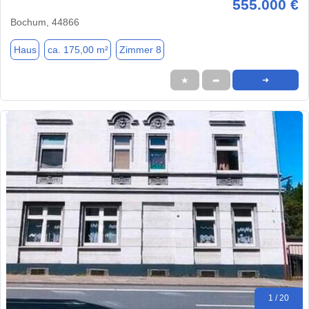
555.000 €
Bochum, 44866
Haus
ca. 175,00 m²
Zimmer 8
★
➦
➜
1 / 20