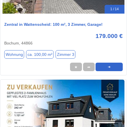
1 / 14
Zentral in Wattenscheid: 100 m², 3 Zimmer, Garage!
179.000 €
Bochum, 44866
Wohnung
ca. 100,00 m²
Zimmer 3
★
➦
➜