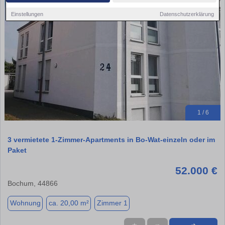
Einstellungen
Datenschutzerklärung
1 / 6
3 vermietete 1-Zimmer-Apartments in Bo-Wat-einzeln oder im
Paket
52.000 €
Bochum, 44866
Wohnung
ca. 20,00 m²
Zimmer 1