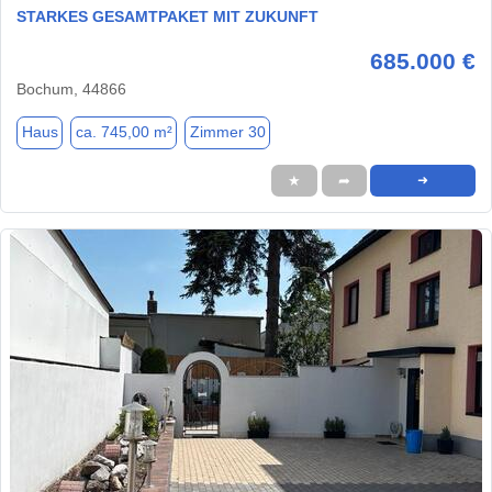
STARKES GESAMTPAKET MIT ZUKUNFT
685.000 €
Bochum, 44866
Haus
ca. 745,00 m²
Zimmer 30
★
➦
➜