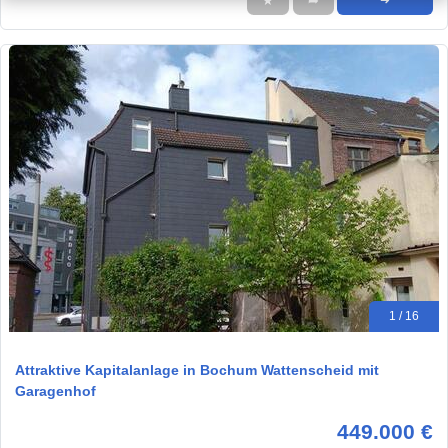
★
➦
➜
1 / 16
Attraktive Kapitalanlage in Bochum Wattenscheid mit
Garagenhof
449.000 €