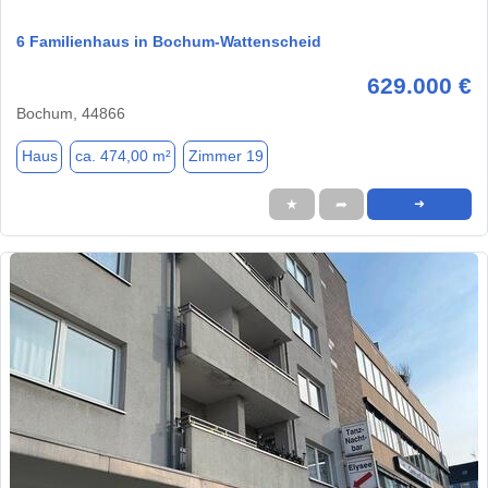
6 Familienhaus in Bochum-Wattenscheid
629.000 €
Bochum, 44866
Haus
ca. 474,00 m²
Zimmer 19
★
➦
➜