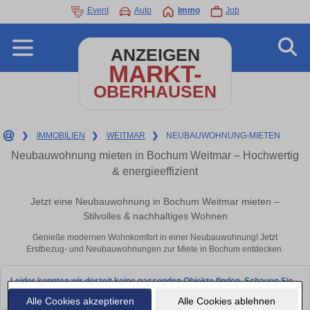
Event
Auto
Immo
Job
ANZEIGEN
MARKT-
OBERHAUSEN
❯
IMMOBILIEN
❯
WEITMAR
❯
NEUBAUWOHNUNG-MIETEN
Neubauwohnung mieten in Bochum Weitmar – Hochwertig
& energieeffizient
Jetzt eine Neubauwohnung in Bochum Weitmar mieten –
Stilvolles & nachhaltiges Wohnen
Genieße modernen Wohnkomfort in einer Neubauwohnung! Jetzt
Erstbezug- und Neubauwohnungen zur Miete in Bochum entdecken.
Leider konnten wir derzeit keine passenden Objekte finden. Schauen Sie
bald wieder vorbei!
Alle Cookies akzeptieren
Alle Cookies ablehnen