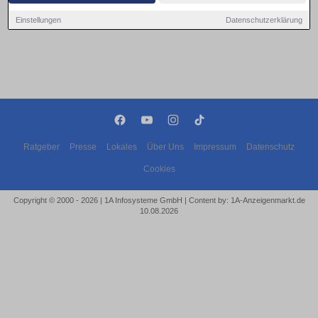
Einstellungen
Datenschutzerklärung
Ratgeber
Presse
Lokales
Über Uns
Impressum
Datenschutz
Cookies
Copyright © 2000 - 2026 | 1A Infosysteme GmbH | Content by: 1A-Anzeigenmarkt.de
10.08.2026