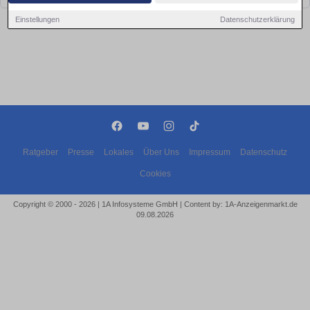
Einstellungen
Datenschutzerklärung
Ratgeber
Presse
Lokales
Über Uns
Impressum
Datenschutz
Cookies
Copyright © 2000 - 2026 | 1A Infosysteme GmbH | Content by: 1A-Anzeigenmarkt.de
09.08.2026