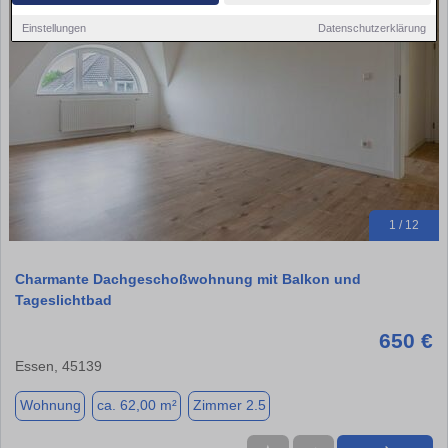
Einstellungen
Datenschutzerklärung
1 / 12
Charmante Dachgeschoßwohnung mit Balkon und
Tageslichtbad
650 €
Essen, 45139
Wohnung
ca. 62,00 m²
Zimmer 2.5