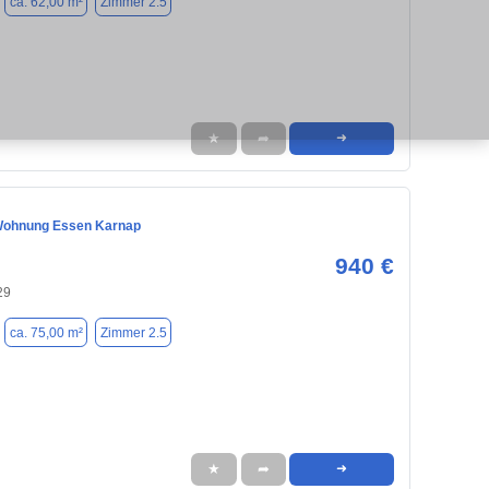
ca. 62,00 m²
Zimmer 2.5
★
➦
➜
Wohnung Essen Karnap
940 €
29
ca. 75,00 m²
Zimmer 2.5
★
➦
➜