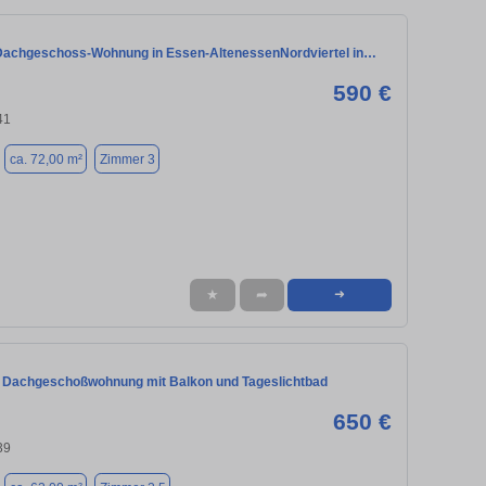
achgeschoss-Wohnung in Essen-AltenessenNordviertel in…
590 €
41
ca. 72,00 m²
Zimmer 3
★
➦
➜
Dachgeschoßwohnung mit Balkon und Tageslichtbad
650 €
39