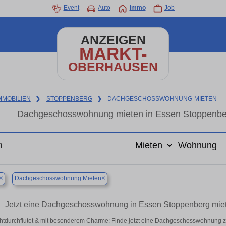
Event
Auto
Immo
Job
ANZEIGEN
MARKT-
OBERHAUSEN
MMOBILIEN
❯
STOPPENBERG
❯
DACHGESCHOSSWOHNUNG-MIETEN
Dachgeschosswohnung mieten in Essen Stoppenberg
×
×
Dachgeschosswohnung Mieten
Jetzt eine Dachgeschosswohnung in Essen Stoppenberg mi
chtdurchflutet & mit besonderem Charme: Finde jetzt eine Dachgeschosswohnung zu