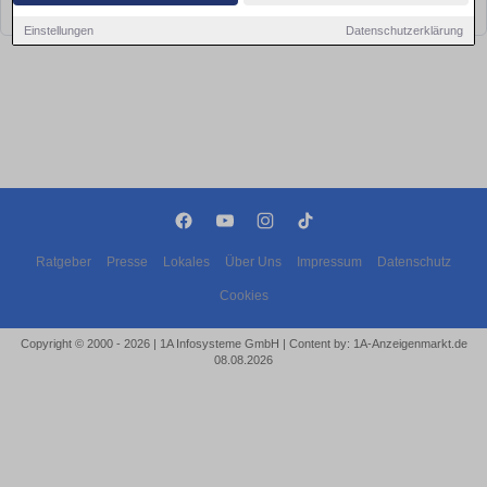
bald wieder vorbei!
Einstellungen
Datenschutzerklärung
Ratgeber
Presse
Lokales
Über Uns
Impressum
Datenschutz
Cookies
Copyright © 2000 - 2026 | 1A Infosysteme GmbH | Content by: 1A-Anzeigenmarkt.de
08.08.2026