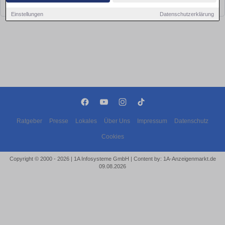
bald wieder vorbei!
Einstellungen
Datenschutzerklärung
Ratgeber
Presse
Lokales
Über Uns
Impressum
Datenschutz
Cookies
Copyright © 2000 - 2026 | 1A Infosysteme GmbH | Content by: 1A-Anzeigenmarkt.de
09.08.2026