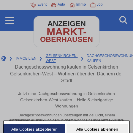
Event
Auto
Immo
Job
ANZEIGEN
MARKT-
OBERHAUSEN
GELSENKIRCHEN-
DACHGESCHOSSWOHNUN
❯
IMMOBILIEN
❯
❯
WEST
KAUFEN
Dachgeschosswohnung kaufen in Gelsenkirchen
Gelsenkirchen-West – Wohnen über den Dächern der
Stadt
Jetzt eine Dachgeschosswohnung in Gelsenkirchen
Gelsenkirchen-West kaufen – Helle & einzigartige
Wohnungen
Dachgeschosswohnungen überzeugen mit viel Licht, einem
einzigartigen Ausblick und gemütlichem Wohnflair. Finde jetzt exklusive
Dachwohnungen zum Kauf in Gelsenkirchen.
Alle Cookies akzeptieren
Alle Cookies ablehnen