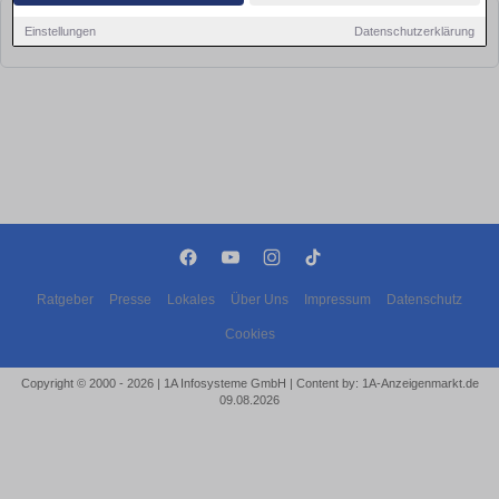
Leider konnten wir derzeit keine passenden Objekte finden. Schauen Sie
Einstellungen
Datenschutzerklärung
bald wieder vorbei!
Ratgeber
Presse
Lokales
Über Uns
Impressum
Datenschutz
Cookies
Copyright © 2000 - 2026 | 1A Infosysteme GmbH | Content by: 1A-Anzeigenmarkt.de
09.08.2026