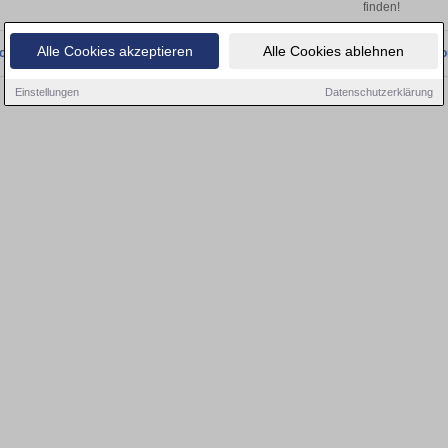
finden!
Alle Cookies akzeptieren
Alle Cookies ablehnen
onnten wir derzeit keine passenden Objekte finden. Schauen Sie bald wieder vo
Einstellungen
Datenschutzerklärung