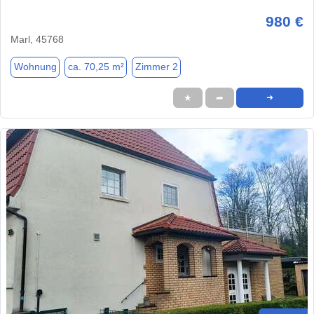
980 €
Marl, 45768
Wohnung
ca. 70,25 m²
Zimmer 2
★
➦
➜