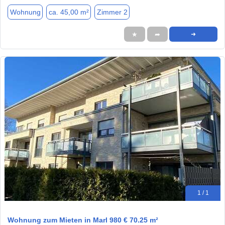
Wohnung
ca. 45,00 m²
Zimmer 2
★
➦
➜
1 / 1
Wohnung zum Mieten in Marl 980 € 70.25 m²