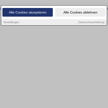
onnten wir derzeit keine passenden Objekte finden. Schauen Sie bald wieder vo
Alle Cookies akzeptieren
Alle Cookies ablehnen
Einstellungen
Datenschutzerklärung