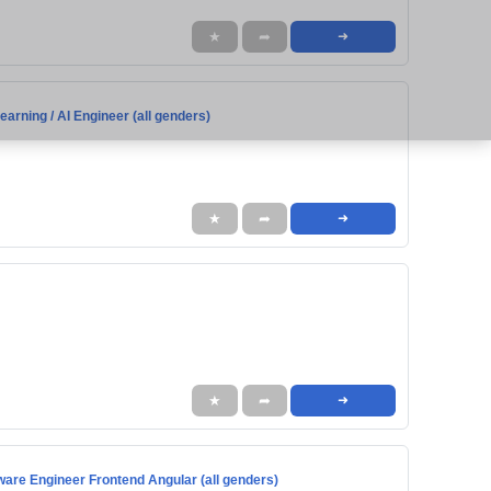
★
➦
➜
arning / AI Engineer (all genders)
★
➦
➜
★
➦
➜
ware Engineer Frontend Angular (all genders)