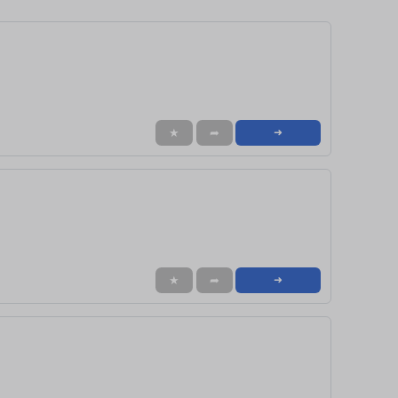
★
➦
➜
★
➦
➜