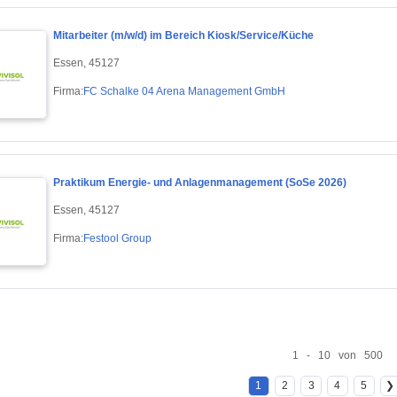
Mitarbeiter (m/w/d) im Bereich Kiosk/Service/Küche
Essen, 45127
Firma:
FC Schalke 04 Arena Management GmbH
Praktikum Energie- und Anlagenmanagement (SoSe 2026)
Essen, 45127
Firma:
Festool Group
1 - 10 von 500
1
2
3
4
5
❯