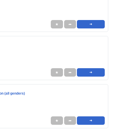
★
➦
➜
★
➦
➜
on (all genders)
★
➦
➜