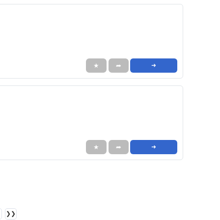
★
➦
➜
★
➦
➜
❯❯