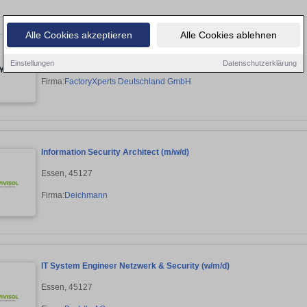
Alle Cookies akzeptieren
Alle Cookies ablehnen
Anlagen- und Prozessplaner Intralogistik (m/w/d)
Recklinghausen, 45657
Einstellungen
Datenschutzerklärung
Firma:
FactoryXperts Deutschland GmbH
Information Security Architect (m/w/d)
Essen, 45127
Firma:
Deichmann
IT System Engineer Netzwerk & Security (w/m/d)
Essen, 45127