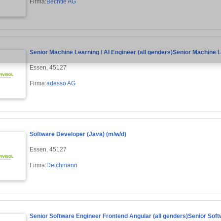
Firma:
Bechtle AG
Senior Machine Learning / AI Engineer (all genders)Senior Machine Le
Essen, 45127
Firma:
adesso AG
Software Developer (Java) (m/w/d)
Essen, 45127
Firma:
Deichmann
Senior Software Engineer Frontend Angular (all genders)Senior Soft