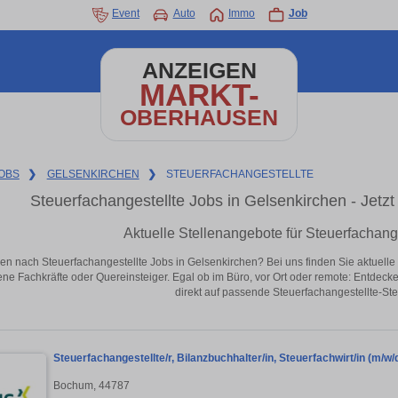
Event
Auto
Immo
Job
ANZEIGEN
MARKT-
OBERHAUSEN
OBS
❯
GELSENKIRCHEN
❯
STEUERFACHANGESTELLTE
Steuerfachangestellte Jobs in Gelsenkirchen - Jetzt 
Aktuelle Stellenangebote für Steuerfachang
en nach Steuerfachangestellte Jobs in Gelsenkirchen? Bei uns finden Sie aktuelle St
ene Fachkräfte oder Quereinsteiger. Egal ob im Büro, vor Ort oder remote: Entdeck
direkt auf passende Steuerfachangestellte-Ste
Steuerfachangestellte/r, Bilanzbuchhalter/in, Steuerfachwirt/in (m/w/d) 
Bochum, 44787