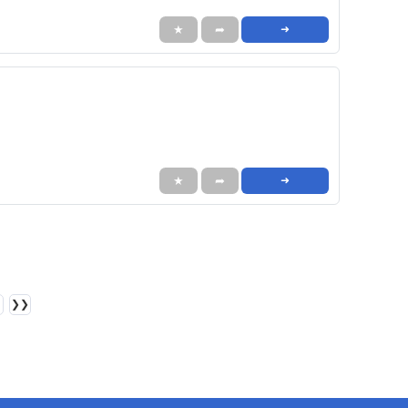
★
➦
➜
★
➦
➜
❯❯