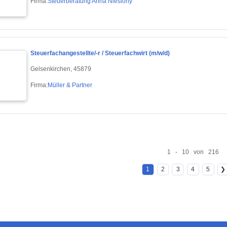
Firma:
Steuerberatung Anna Nieslony
Steuerfachangestellte/-r / Steuerfachwirt (m/w/d)
Gelsenkirchen, 45879
Firma:
Müller & Partner
1 - 10 von 216
1
2
3
4
5
❯