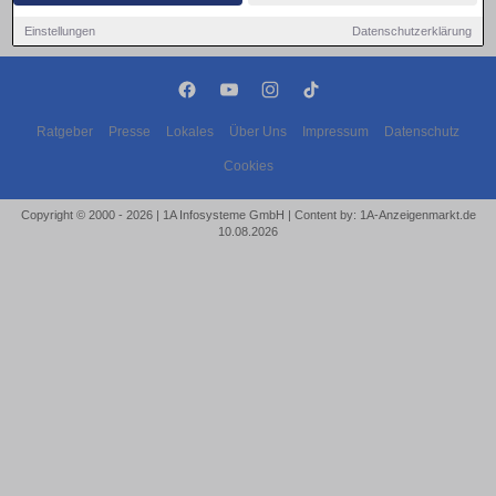
Einstellungen
Datenschutzerklärung
Ratgeber
Presse
Lokales
Über Uns
Impressum
Datenschutz
Cookies
Copyright © 2000 - 2026 | 1A Infosysteme GmbH | Content by: 1A-Anzeigenmarkt.de
10.08.2026