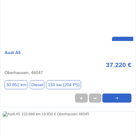
Audi A5
37.220 €
Oberhausen, 46047
30.852 km
Diesel
150 kw (204 PS)
★
➦
➜