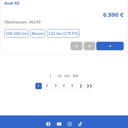
Audi A5
6.990 €
Oberhausen, 46149
194.500 km
Benzin
132 kw (179 PS)
★
➦
➜
1 - 10 von 406
1
2
3
4
5
❯
❯❯