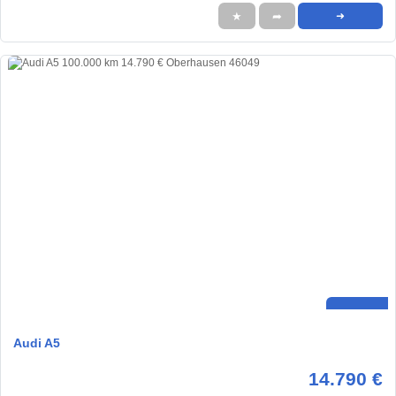
★
➦
➜
Audi A5
14.790 €