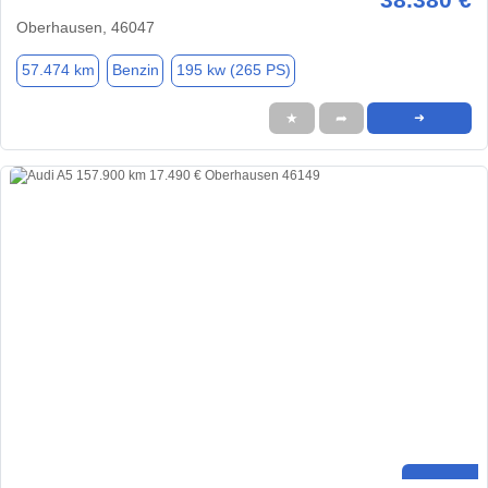
Oberhausen, 46047
57.474 km
Benzin
195 kw (265 PS)
★
➦
➜