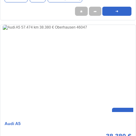
★
➦
➜
Audi A5
38.380 €