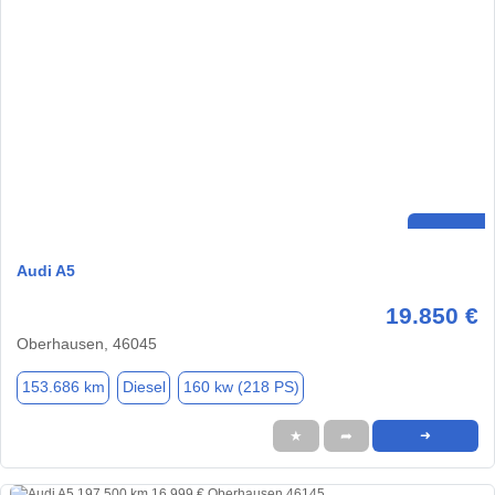
Audi A5
19.850 €
Oberhausen, 46045
153.686 km
Diesel
160 kw (218 PS)
★
➦
➜