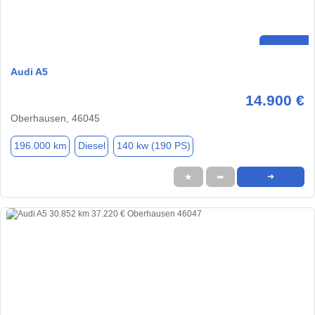
Audi A5
14.900 €
Oberhausen, 46045
196.000 km
Diesel
140 kw (190 PS)
★
➦
➜