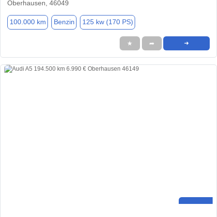
Oberhausen, 46049
100.000 km
Benzin
125 kw (170 PS)
★
➦
➜