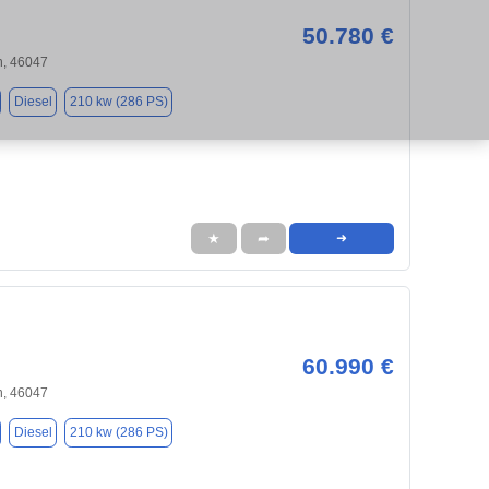
50.780 €
, 46047
Diesel
210 kw (286 PS)
★
➦
➜
60.990 €
, 46047
Diesel
210 kw (286 PS)