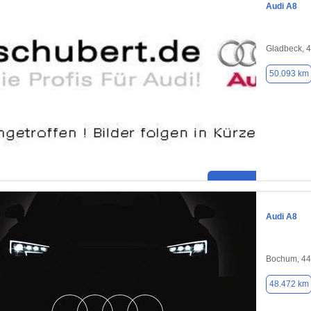
Audi A8
Gladbeck, 
50.093 km
Audi A8
Bochum, 4
48.472 km