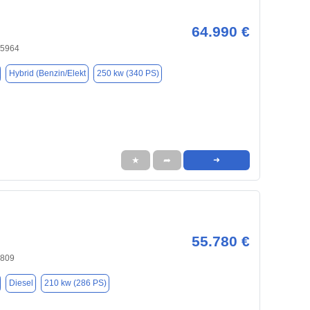
64.990 €
45964
Hybrid (Benzin/Elekt
250 kw (340 PS)
★
➦
➜
55.780 €
4809
Diesel
210 kw (286 PS)