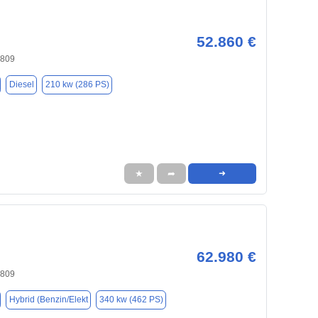
52.860 €
4809
Diesel
210 kw (286 PS)
★
➦
➜
62.980 €
4809
Hybrid (Benzin/Elekt
340 kw (462 PS)