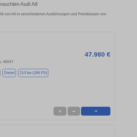
brauchten Audi A8
8 von A8 in verschiedenen Ausführungen und Preisklassen von
47.980 €
, 46047
Diesel
210 kw (286 PS)
★
➦
➜