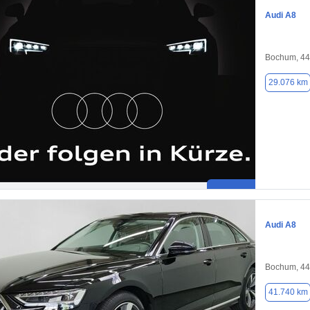
Audi A8
Bochum, 4
29.076 km
Audi A8
Bochum, 4
41.740 km