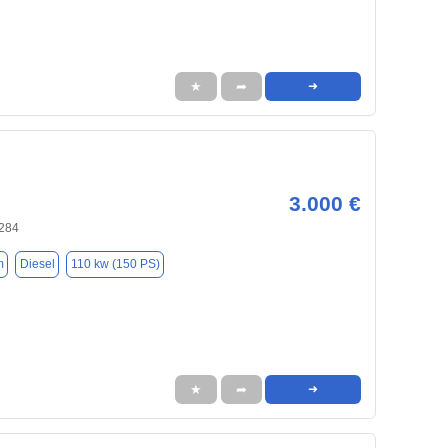
★
➦
➜
3.000 €
6284
m
Diesel
110 kw (150 PS)
★
➦
➜