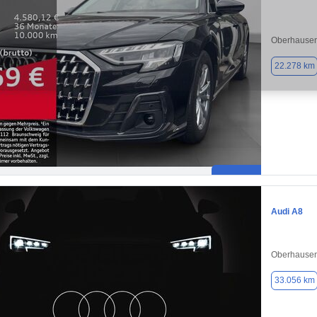
Oberhausen
22.278 km
Audi A8
Oberhausen
33.056 km