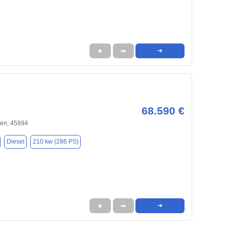
★
➦
➜
68.590 €
hen, 45894
Diesel
210 kw (286 PS)
★
➦
➜