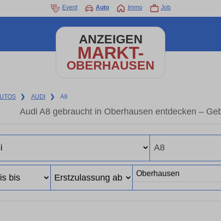
Event
Auto
Immo
Job
ANZEIGEN
MARKT-
OBERHAUSEN
UTOS
❯
AUDI
❯
A8
Audi A8 gebraucht in Oberhausen entdecken – Geb