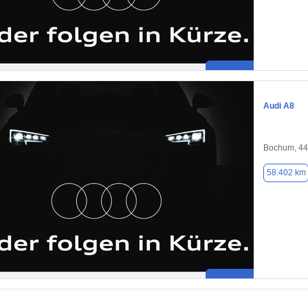
Audi A8
Bochum, 4
58.402 km