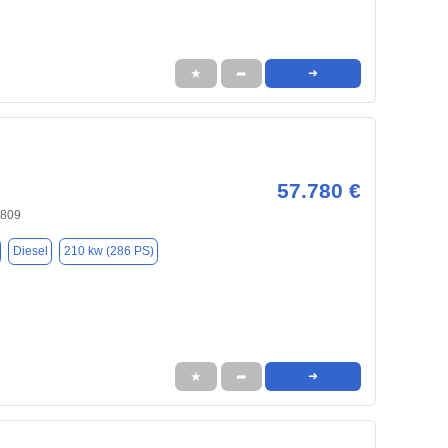
★
➦
➜
57.780 €
4809
Diesel
210 kw (286 PS)
★
➦
➜