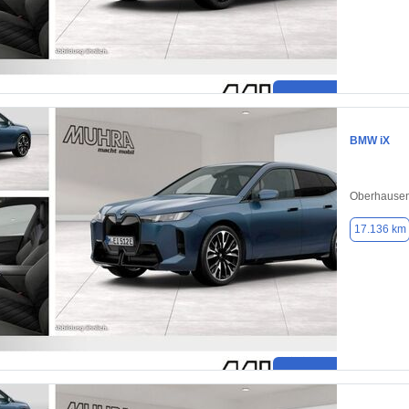
BMW iX
Oberhausen
17.136 km