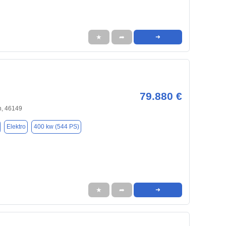
★
➦
➜
79.880 €
, 46149
Elektro
400 kw (544 PS)
★
➦
➜