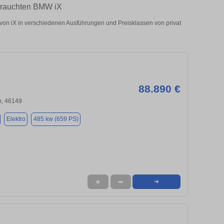
brauchten BMW iX
n iX in verschiedenen Ausführungen und Preisklassen von privat
88.890 €
, 46149
Elektro
485 kw (659 PS)
★
➦
➜