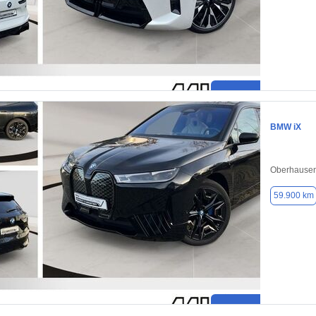
BMW iX
Oberhausen
59.900 km