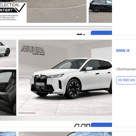
BMW iX
Oberhausen
39.990 km