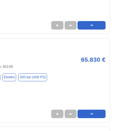
★
➦
➜
65.830 €
, 46149
Elektro
300 kw (408 PS)
★
➦
➜