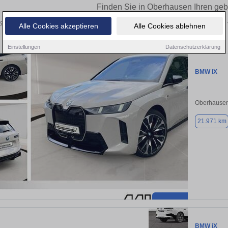
Finden Sie in Oberhausen Ihren ge
ie in Oberhausen einen BMW iX Gebrauchtwagen? Entdecken Sie gebrauchte iX vo
Alle Cookies akzeptieren
Alle Cookies ablehnen
und vom Händler.
Einstellungen
Datenschutzerklärung
BMW iX
Oberhausen
21.971 km
BMW iX