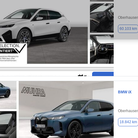
Oberhausen
60.103 km
BMW iX
Oberhausen
18.842 km