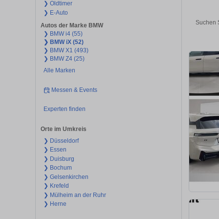
❯ Oldtimer
❯ E-Auto
Suchen S
Autos der Marke BMW
❯ BMW i4 (55)
❯ BMW iX (52)
❯ BMW X1 (493)
❯ BMW Z4 (25)
Alle Marken
Messen & Events
Experten finden
Orte im Umkreis
❯ Düsseldorf
❯ Essen
❯ Duisburg
❯ Bochum
❯ Gelsenkirchen
❯ Krefeld
❯ Mülheim an der Ruhr
❯ Herne