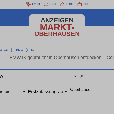
Event
Auto
Immo
Job
ANZEIGEN
MARKT-
OBERHAUSEN
UTOS
❯
BMW
❯
IX
BMW iX gebraucht in Oberhausen entdecken – Geb