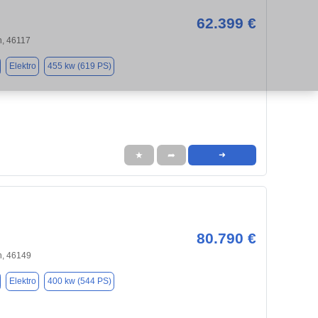
62.399 €
, 46117
Elektro
455 kw (619 PS)
★
➦
➜
80.790 €
, 46149
Elektro
400 kw (544 PS)