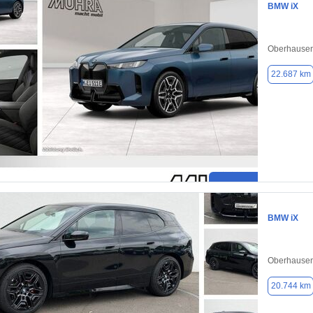
BMW iX
Oberhausen
22.687 km
BMW iX
Oberhausen
20.744 km