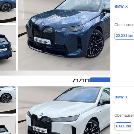
BMW iX
Oberhausen
22.231 km
BMW iX
Oberhausen
6.600 km