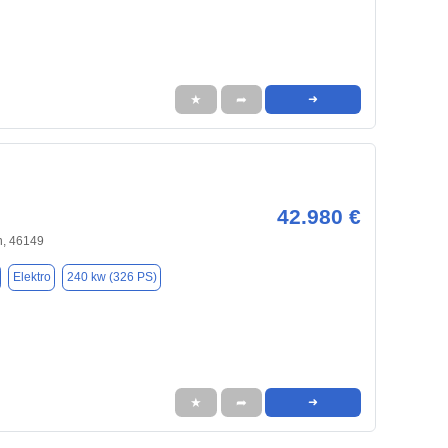
★
➦
➜
42.980 €
, 46149
Elektro
240 kw (326 PS)
★
➦
➜