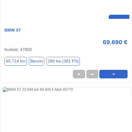
BMW X7
69.690 €
Krefeld, 47800
60.714 km
Benzin
280 kw (381 PS)
★
➦
➜