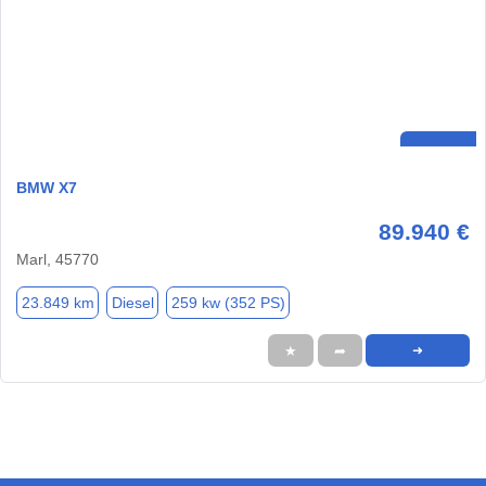
BMW X7
89.940 €
Marl, 45770
23.849 km
Diesel
259 kw (352 PS)
★
➦
➜