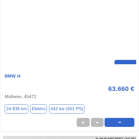
BMW i4
63.660 €
Mülheim, 45472
24.836 km
Elektro
442 kw (601 PS)
★
➦
➜