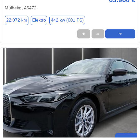
Mülheim, 45472
22.072 km
Elektro
442 kw (601 PS)
★
➦
➜