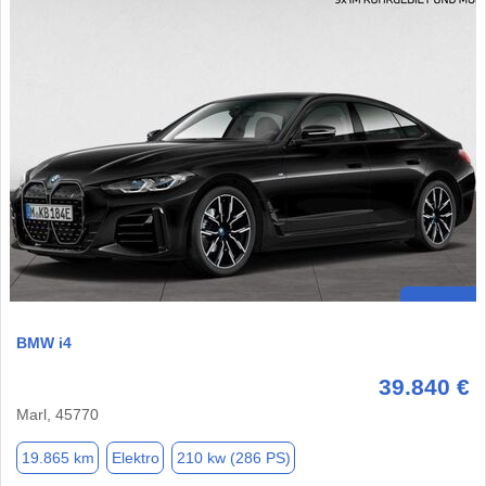
BMW i4
39.840 €
Marl, 45770
19.865 km
Elektro
210 kw (286 PS)