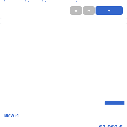
★
➦
➜
BMW i4
63.960 €