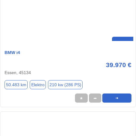
BMW i4
39.970 €
Essen, 45134
50.483 km
Elektro
210 kw (286 PS)
★
➦
➜