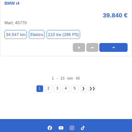
BMW i4
39.840 €
Marl, 45770
34.547 km
Elektro
210 kw (286 PS)
★
➦
➜
1 - 10 von 46
1
2
3
4
5
❯
❯❯