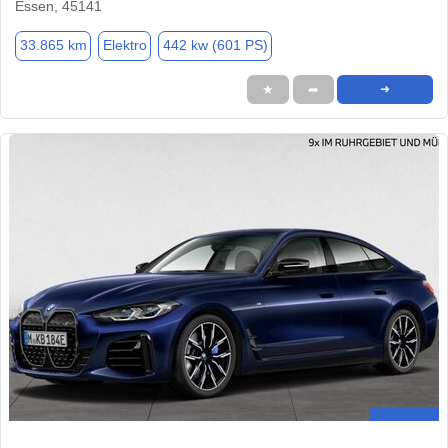
Essen, 45141
33.865 km
Elektro
442 kw (601 PS)
★
➦
➜