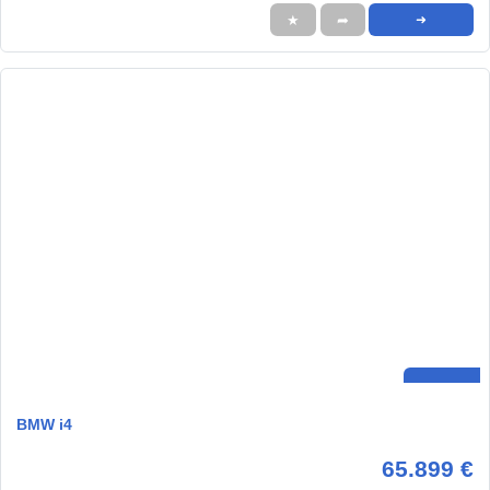
★
➦
➜
BMW i4
65.899 €