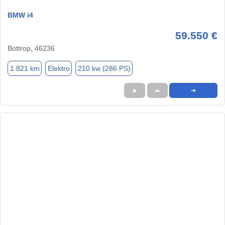
BMW i4
59.550 €
Bottrop, 46236
1.821 km
Elektro
210 kw (286 PS)
★
➦
➜