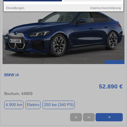
Einstellungen
Datenschutzerklärung
BMW i4
52.890 €
Bochum, 44809
4.900 km
Elektro
250 kw (340 PS)
★
➦
➜