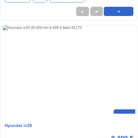
★
➦
➜
Hyundai ix35
8.499 €