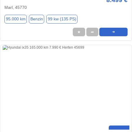
Marl, 45770
95.000 km
Benzin
99 kw (135 PS)
★
➦
➜