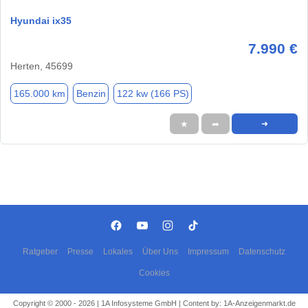
Hyundai ix35
7.990 €
Herten, 45699
165.000 km
Benzin
122 kw (166 PS)
★
➦
➜
Ratgeber
Presse
Lokales
Über Uns
Impressum
Datenschutz
Cookies
Copyright © 2000 - 2026 | 1A Infosysteme GmbH | Content by: 1A-Anzeigenmarkt.de